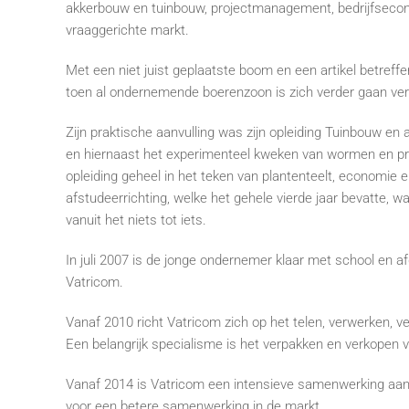
akkerbouw en tuinbouw, projectmanagement, bedrijfsecon
vraaggerichte markt.
Met een niet juist geplaatste boom en een artikel betreff
toen al ondernemende boerenzoon is zich verder gaan ve
Zijn praktische aanvulling was zijn opleiding Tuinbouw e
en hiernaast het experimenteel kweken van wormen en pr
opleiding geheel in het teken van plantenteelt, economi
afstudeerrichting, welke het gehele vierde jaar bevatte, 
vanuit het niets tot iets.
In juli 2007 is de jonge ondernemer klaar met school en afg
Vatricom.
Vanaf 2010 richt Vatricom zich op het telen, verwerken, v
Een belangrijk specialisme is het verpakken en verkopen 
Vanaf 2014 is Vatricom een intensieve samenwerking aan
voor een betere samenwerking in de markt.