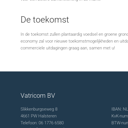
De toekomst
In de toekomst zullen plantaardig voedsel en groene gron
economy zal voor nieuwe toekomstmogelijkheden en uitda
commerciele uitdagingen graag aan, samen met u!
Vatricom BV
Slikkenburgseweg 8
IBAN: N
4661 PW Halsteren
KvK-num
Telefoon: 06 1776 6580
BTW-num