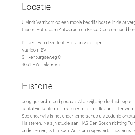
Locatie
U vindt Vatricom op een mooie bedrijfslocatie in de Auver
tussen Rotterdam-Antwerpen en Breda-Goes en goed bere
De vent van deze
tent:
Eric-Jan van Trijen
.
Vatricom BV
Slikkenburgseweg 8
4661 PW Halsteren
Historie
Jong geleerd is oud gedaan. Al op vijfjarige leeftijd bego
aantal vierkante meters moestuin, die elk jaar groter w
Spelenderwijs is het ondernemerschap als zodanig ontstaan
Halsteren. Na zijn studie aan HAS Den Bosch richting Tu
ondernemen, is Eric-Jan Vatricom opgestart. Eric-Jan is 