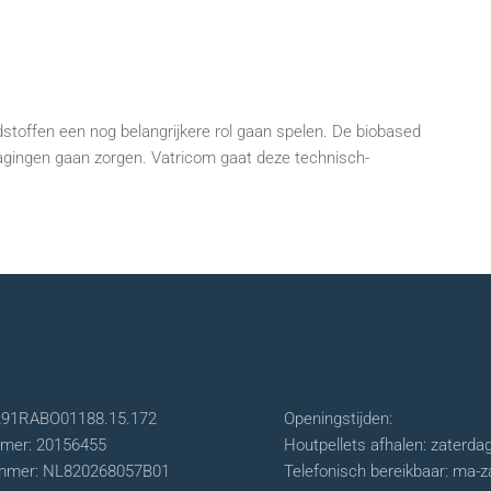
dstoffen een nog belangrijkere rol gaan spelen. De biobased
gingen gaan zorgen. Vatricom gaat deze technisch-
L91RABO01188.15.172
Openingstijden:
mer: 20156455
Houtpellets afhalen: zaterda
mer: NL820268057B01
Telefonisch bereikbaar: ma-z