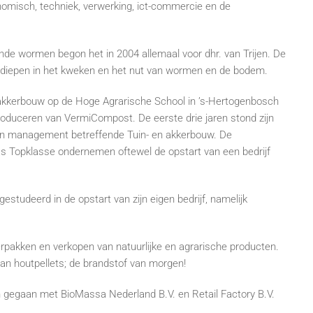
omisch, techniek, verwerking, ict-commercie en de
ende wormen begon het in 2004 allemaal voor dhr. van Trijen. De
rdiepen in het kweken en het nut van wormen en de bodem.
n akkerbouw op de Hoge Agrarische School in ’s-Hertogenbosch
oduceren van VermiCompost. De eerste drie jaren stond zijn
e en management betreffende Tuin- en akkerbouw. De
was Topklasse ondernemen oftewel de opstart van een bedrijf
estudeerd in de opstart van zijn eigen bedrijf, namelijk
erpakken en verkopen van natuurlijke en agrarische producten.
van houtpellets; de brandstof van morgen!
 gegaan met BioMassa Nederland B.V. en Retail Factory B.V.